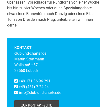
überlassen. Vorschläge für Rundtörns von einer Woche
bis hin zu vier Wochen oder auch Spezialangebote,
etwa einen Binnentörn nach Danzig oder einen Elbe-
Törn von Dresden nach Prag, unterbreiten wir Ihnen
gerne.
KONTAKT
club-und-charter.de
Martin Stratmann
Wallstraße 57
23560 Lübeck
+49 171 86 96 291
+49 (451) 7 24 24
info@club-und-charter.de
ZUR KONTAKT-SEITE